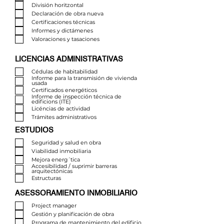
División horitzontal
Declaración de obra nueva
Certificaciones técnicas
Informes y dictámenes
Valoraciones y tasaciones
LICENCIAS ADMINISTRATIVAS
Cédulas de habitabilidad
Informe para la transmisión de vivienda
usada
Certificados energéticos
Informe de inspección técnica de
edificions (ITE)
Licéncias de actividad
Trámites administrativos
ESTUDIOS
Seguridad y salud en obra
Viabilidad inmobiliaria
Mejora energ´tica
Accesibilidad / suprimir barreras
arquitectónicas
Estructuras
ASESSORAMIENTO INMOBILIARIO
Project manager
Gestión y planificación de obra
Programa de mantenimiento del edificio