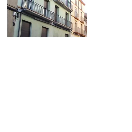
LICENCIAS DE ACTIVIDADES
A la hora de abrir un
establecimiento
comercial o iniciar una actividad
económica,
es necesario obtener un
permiso administrativo para su
apertura.
Previo a cualquier paso se debe