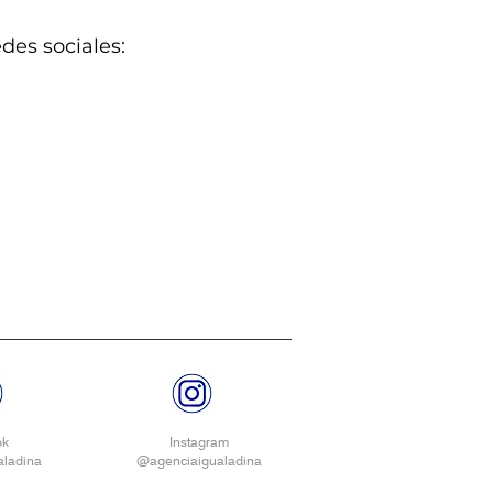
es sociales:
ok
Instagram
ladina
@agenciaigualadina