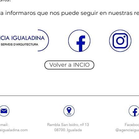
 informaros que nos puede seguir en nuestras red
Volver a INCIO
-mail:
Rambla San Isidro, nº 13
Facebo
aigualadina.com
08700. Igualada
@agenciaigua