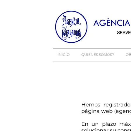
INICIO
QUIÉNES SOMOS?
O
Hemos registrado
página web (agenc
En un plazo má
solucionar su consu