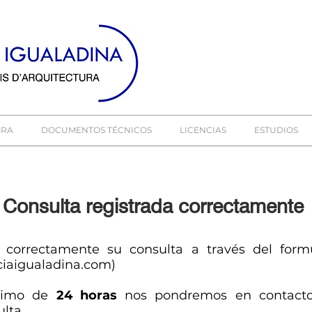
BRA
DOCUMENTOS TÉCNICOS
LICENCIAS
ESTUDIOS
Consulta registrada correctamente
 correctamente su consulta a través del formu
iaigualadina.com)
ximo de
24 horas
nos pondremos en contacto
lta.