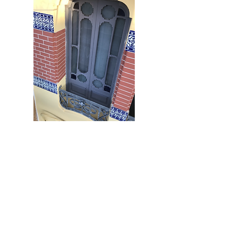
Un alero que sobresale cuarenta y cinco
centímetros del plano de fachada, marca
el final de la zona de vivienda y el inicio de
la cubierta. El muro de cubierta sigue las
pilastras de la planta tercera formando
unas almenas con aleros redondeados.
Entre estas pilastras vuelve a aparecer las
barandillas con grafismo de imitación
floral.